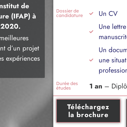
nstitut de
Dossier de
Un CV
ure (IFAP) à
candidature
s 2020.
Une lettr
manuscrit
meilleures
ant d’un projet
Un docume
es expériences
une situa
professio
Durée des
1 an
– Diplô
études
Téléchargez
la brochure