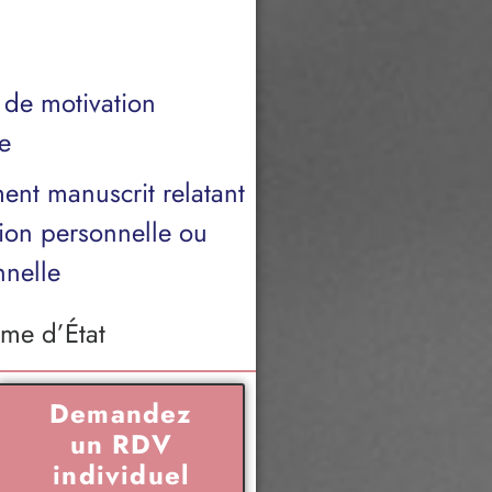
e de motivation
e
nt manuscrit relatant
tion personnelle ou
nnelle
me d’État
Demandez
un RDV
individuel