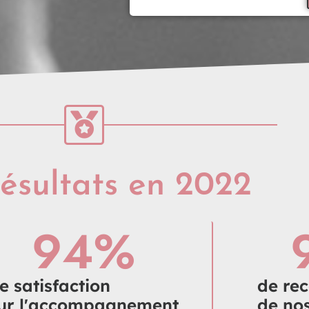
ésultats en 2022
94
%
e satisfaction
de re
ur l'accompagnement
de nos