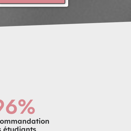
96
%
commandation
 étudiants