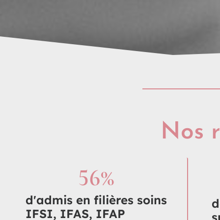
Nos r
56
%
d'admis en filières soins
d
IFSI, IFAS, IFAP
s