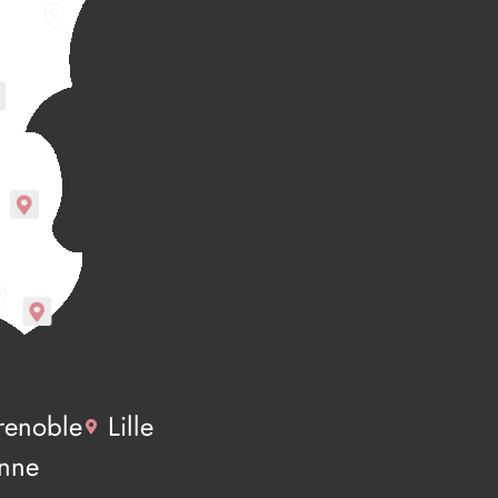
renoble
Lille
enne