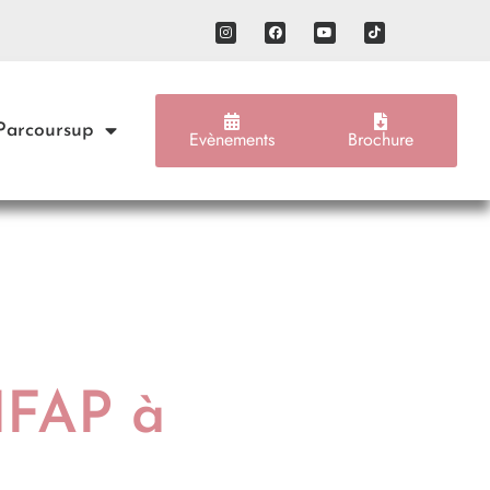
 Parcoursup
Evènements
Brochure
 IFAP à