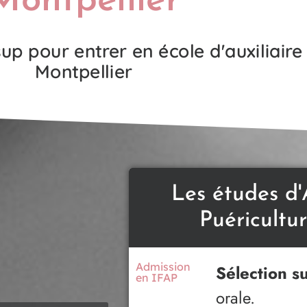
Montpellier
p pour entrer en école d'auxiliaire 
Montpellier
Les études d'
Puéricultu
Admission
Sélection s
en IFAP
orale.