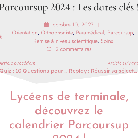
Parcoursup 2024 : Les dates clés 
octobre 10, 2023
Orientation
,
Orthophoniste
,
Paramédical
,
Parcoursup
,
Remise à niveau scientifique
,
Soins
2 commentaires
Article précédent
Article suivan
Quiz : 10 Questions pour savoir si vous allez réussir admission en IFSI sur parcoursup
Replay : Réussir sa sélection en école Paramédicale via Parcoursup en 2024
Lycéens de terminale,
découvrez le
calendrier Parcoursup