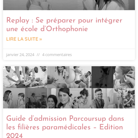
Replay : Se préparer pour intégrer
une école d’Orthophonie
LIRE LA SUITE »
janvier 24, 2024
4 commentaires
Guide d’admission Parcoursup dans
les filières paramédicales – Edition
2024