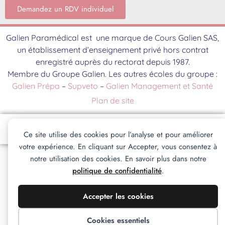
Demandez un RDV individuel
Galien Paramédical est une marque de Cours Galien SAS,
un établissement d’enseignement privé hors contrat
enregistré auprès du rectorat depuis 1987.
Membre du Groupe Galien. Les autres écoles du groupe :
Galien Prépa
–
Supveto
–
Galien Management et Santé
Plan de site
Ce site utilise des cookies pour l’analyse et pour améliorer
Contact
Brochure
S'inscrire
Événements
votre expérience. En cliquant sur Accepter, vous consentez à
notre utilisation des cookies. En savoir plus dans notre
politique de confidentialité
.
Accepter les cookies
Cookies essentiels