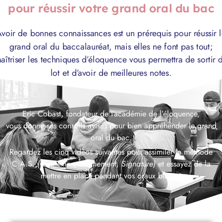
pour réussir votre grand oral du bac
voir de bonnes connaissances est un prérequis pour réussir 
grand oral du baccalauréat, mais elles ne font pas tout;
aîtriser les techniques d’éloquence vous permettra de sortir 
lot et d’avoir de meilleures notes.
Eric Cobast, fondateur de l’académie de l’éloquence,
vous donne ses conseils avisés pour bien appréhender le grand
oral du bac.
Regardez les cinq vidéos suivantes pour assimiler la méthode
C.A.S.
(Connexion, Alignement, Signature)
et essayez de la
mettre en place pendant vos oraux blancs.