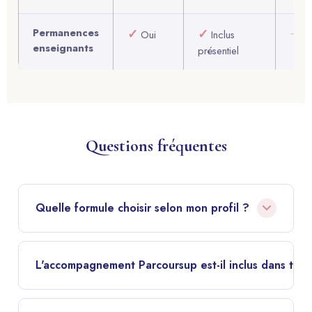
Permanences
✓
✓
–
Oui
Inclus
enseignants
présentiel
Questions fréquentes
Quelle formule choisir selon mon profil ?
IFSI Digital
: idéal si vous êtes autonome, que vous
travaillez en parallèle ou que vous souhaitez un accès
L'accompagnement Parcoursup est-il inclus dans tout
flexible toute l'année.
Non, l'accompagnement Parcoursup est inclus dans