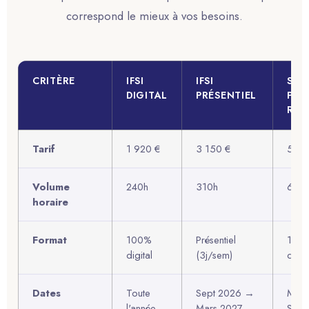
correspond le mieux à vos besoins.
CRITÈRE
IFSI
IFSI
STA
DIGITAL
PRÉSENTIEL
PRÉ-
REN
Tarif
1 920 €
3 150 €
580 
Volume
240h
310h
60h
horaire
Format
100%
Présentiel
100
digital
(3j/sem)
digit
Dates
Toute
Sept 2026 →
Mai
l'année
Mars 2027
Sept