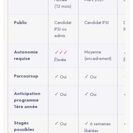
(12 mois)
Public
Candidat
Candidat IFSI
Déjà
IFSI ou
IFSI
admis
Autonomie
✓✓✓
Moyenne
✓✓
requise
(encadrement)
Élevée
Élev
Parcoursup
✓
✓
–
Oui
Oui
Anticipation
✓
✓
✓
Oui
Oui
O
programme
1ère année
Stages
✓
✓
✓
Oui
6 semaines
O
possibles
libérées