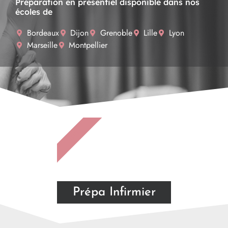
Préparation en présentiel disponible dans nos
écoles de
Bordeaux
Dijon
Grenoble
Lille
Lyon
Marseille
Montpellier
IFSI
Prépa Infirmier