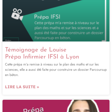
Témoignage de Louise
Prépa Infirmier IFSI à Lyon
Cette prépa m’a remise à niveau sur le plan des maths et sur les
sciences, elle a aussi été faite pour construire un dossier Parcoursup
en béton.
LIRE LA SUITE »