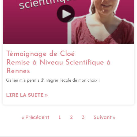
Témoignage de Cloé
Remise à Niveau Scientifique à
Rennes
Galien m’a permis d’intégrer l’école de mon choix !
LIRE LA SUITE »
« Précédent
1
2
3
Suivant »