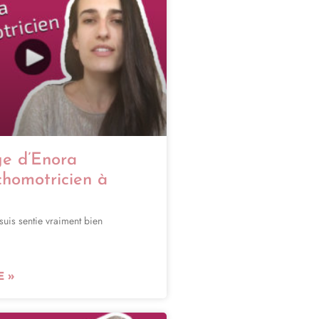
e d’Enora
chomotricien à
suis sentie vraiment bien
E »