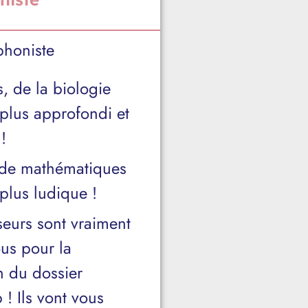
phoniste
, de la biologie
lus approfondi et
!
 de mathématiques
lus ludique !
seurs sont vraiment
ous pour la
n du dossier
! Ils vont vous