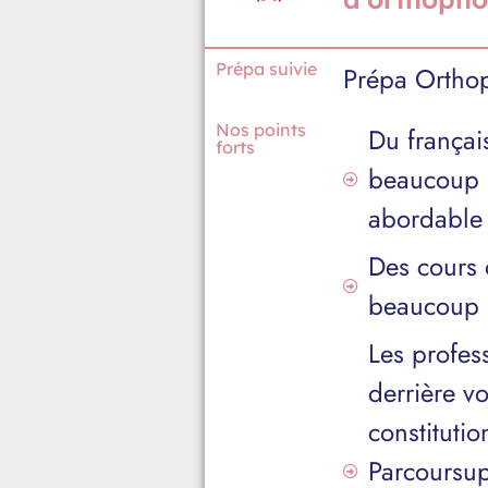
Prépa suivie
Prépa Ortho
Nos points
Du français
forts
beaucoup p
abordable 
Des cours
beaucoup p
Les profes
derrière v
constitutio
Parcoursup 