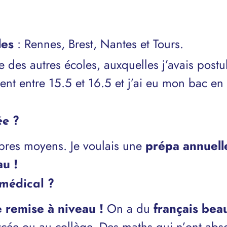
les
: Rennes, Brest, Nantes et Tours.
ble des autres écoles, auxquelles j’avais pos
ient entre 15.5 et 16.5 et j’ai eu mon bac e
ée ?
opres moyens. Je voulais une
prépa annuelle
au !
médical ?
 remise à niveau !
On a du
français bea
lycée ou au collège. Des maths qui n’ont abs