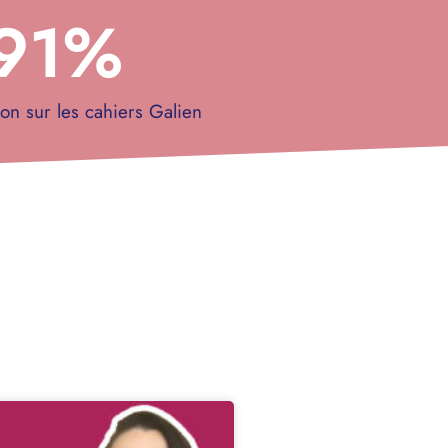
91
%
ion sur les cahiers Galien