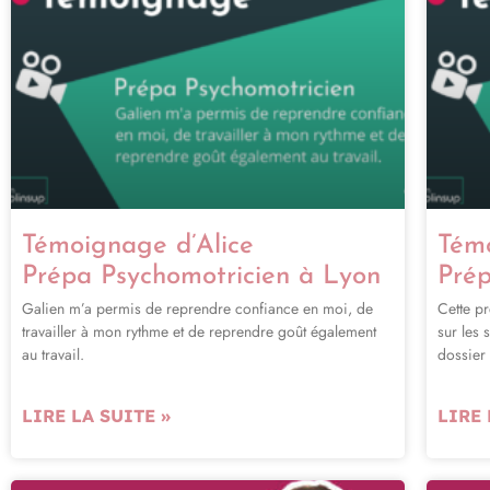
Témoignage d’Alice
Tém
Prépa Psychomotricien à Lyon
Prép
Galien m’a permis de reprendre confiance en moi, de
Cette pr
travailler à mon rythme et de reprendre goût également
sur les 
au travail.
dossier
LIRE LA SUITE »
LIRE 