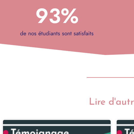
93
%
de nos étudiants sont satisfaits
Lire d'aut