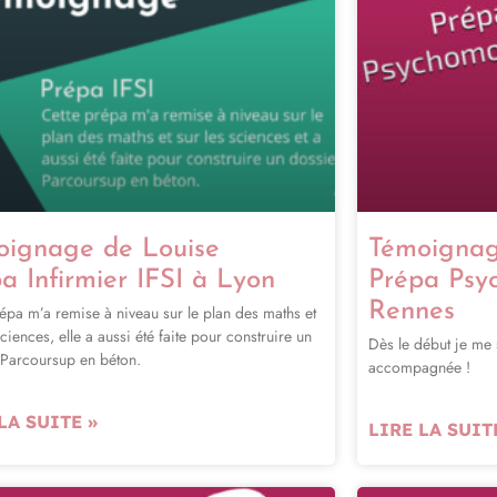
oignage de Louise
Témoignag
a Infirmier IFSI à Lyon
Prépa Psy
Rennes
épa m’a remise à niveau sur le plan des maths et
sciences, elle a aussi été faite pour construire un
Dès le début je me 
 Parcoursup en béton.
accompagnée !
LA SUITE »
LIRE LA SUIT