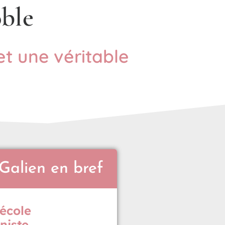
ble
et une véritable
Galien en bref
école
niste