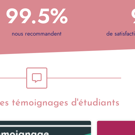
99.5
%
nous recommandent
de satisfact
res témoignages d'étudiants