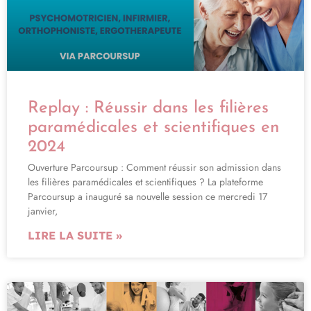
Replay : Réussir dans les filières
paramédicales et scientifiques en
2024
Ouverture Parcoursup : Comment réussir son admission dans
les filières paramédicales et scientifiques ? La plateforme
Parcoursup a inauguré sa nouvelle session ce mercredi 17
janvier,
LIRE LA SUITE »