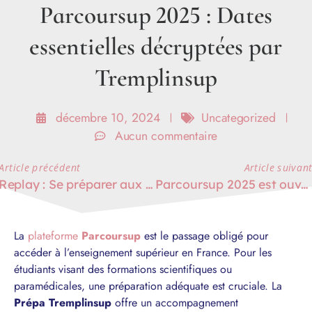
Parcoursup 2025 : Dates
essentielles décryptées par
Tremplinsup
décembre 10, 2024
Uncategorized
Aucun commentaire
Article précédent
Article suivan
Replay : Se préparer aux études d’orthophonie et du soin
Parcoursup 2025 est ouvert : Téléchargez votre guide Spécial Paramédical !
La
plateforme
Parcoursup
est le passage obligé pour
accéder à l’enseignement supérieur en France. Pour les
étudiants visant des formations scientifiques ou
paramédicales, une préparation adéquate est cruciale. La
Prépa Tremplinsup
offre un accompagnement