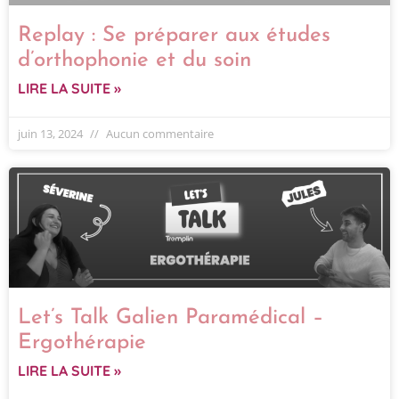
Replay : Se préparer aux études
d’orthophonie et du soin
LIRE LA SUITE »
juin 13, 2024
Aucun commentaire
Let’s Talk Galien Paramédical –
Ergothérapie
LIRE LA SUITE »