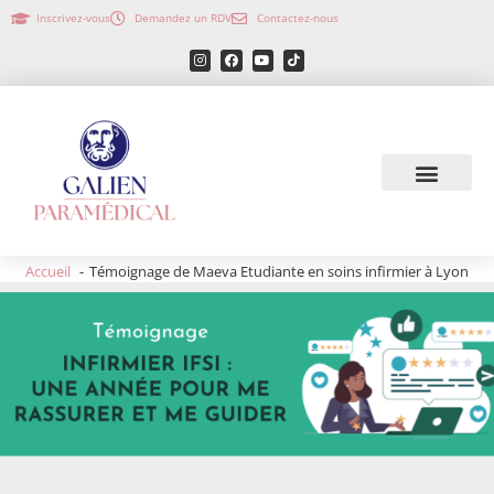
Inscrivez-vous
Demandez un RDV
Contactez-nous
Accueil
Témoignage de Maeva Etudiante en soins infirmier à Lyon