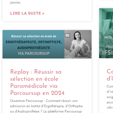
janvier,
LIRE LA SUITE »
Co
Replay : Réussir sa
d’
sélection en école
Paramédicale via
Com
d’in
Parcoursup en 2024
soi
Ouverture Parcoursup : Comment réussir son
acc
admission en Institut d’Ergothérapie, d’Orthoptie
infi
ou d’Audioprothèse ? La plateforme Parcoursup