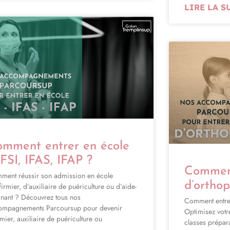
LIRE LA S
mment entrer en école
IFSI, IFAS, IFAP ?
Comment
ment réussir son admission en école
d’orthop
firmier, d’auxiliaire de puériculture ou d’aide-
gnant ? Découvrez tous nos
Comment entrer
ompagnements Parcoursup pour devenir
Optimisez votr
rmier, auxiliaire de puériculture ou
classes prépara