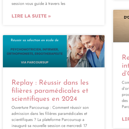
session vous guide à travers les
LIRE LA SUITE »
Re
in
d’
Com
Replay : Réussir dans les
d’or
filières paramédicales et
proc
scientifiques en 2024
des
Par
Ouverture Parcoursup : Comment réussir son
admission dans les filières paramédicales et
LI
scientifiques ? La plateforme Parcoursup a
inauguré sa nouvelle session ce mercredi 17