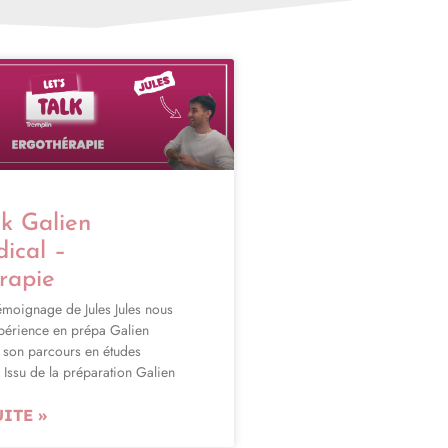
lk Galien
ical –
rapie
émoignage de Jules Jules nous
périence en prépa Galien
 son parcours en études
 Issu de la préparation Galien
UITE »