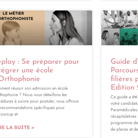
play : Se préparer pour
Guide d
tégrer une école
Parcour
Orthophonie
filières
Edition
ment réussir son admission en école
thophonie ? Nous vous détaillons les
Ce guide a été
édures à suivre pour postuler, vous offrons
votre candidatu
 recommandations spécifiques pour
Paramédicales. 
coursup et
récapitulatives
programme des 
RE LA SUITE »
de places et d